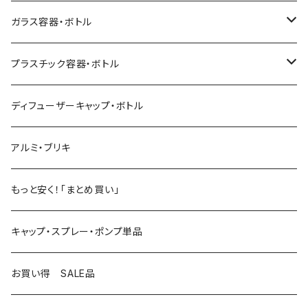
キャップ・チェーン・スポイト・パッキン
香水瓶スプレーセット
ガラス容器・ボトル
香水瓶SPシリーズ
LTボトル
プラスチック容器・ボトル
アンバー（茶）・フロスト
香水瓶キャップセット
エムボトル
ペットボトル
ディフューザーキャップ・ボトル
フロスト（透明）
コバルト（青）
香水瓶リッチボトル
ラインボトル
マヨネーズ容器
アルミ・ブリキ
アンバー（茶）
香水瓶バルブ式
オーバルボトル
トリガースプレー容器
もっと安く！「まとめ買い」
グリーン（緑）
シックボトル
蜂蜜（ハチミツ）容器
キャップ・スプレー・ポンプ単品
TKボトル
お買い得 SALE品