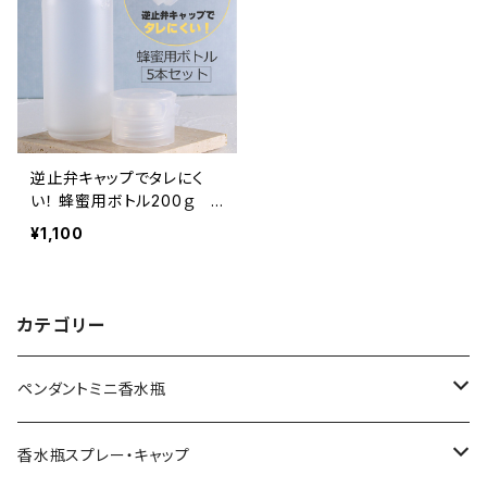
逆止弁キャップでタレにく
い！ 蜂蜜用ボトル200ｇ 5
本セット
¥1,100
カテゴリー
ペンダントミニ香水瓶
ミニ香水瓶
香水瓶スプレー・キャップ