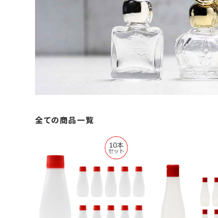
全ての商品一覧
マヨネーズチューブ 100ml
マヨネーズチュー
スクリューキャップ・中栓 1
1つ穴ヒンジキャ
¥1,155
¥1,32
0本セット
セッ