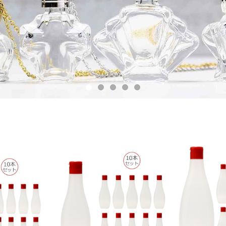
ブ 200ml
マヨネーズチューブ 300ml
マヨネーズチ
ップ 10本
1つ穴ヒンジキャップ 10本
1つ穴ヒン
0
¥1,540
ト
セット