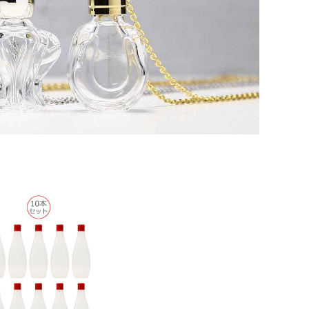
ューブ 500ml
ジキャップ 10本
¥1,760
セット